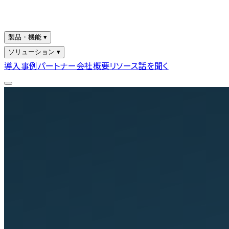
製品・機能 ▾
ソリューション ▾
導入事例
パートナー
会社概要
リソース
話を聞く