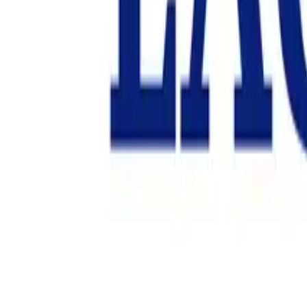
Case Stud
AI
NEC、三井