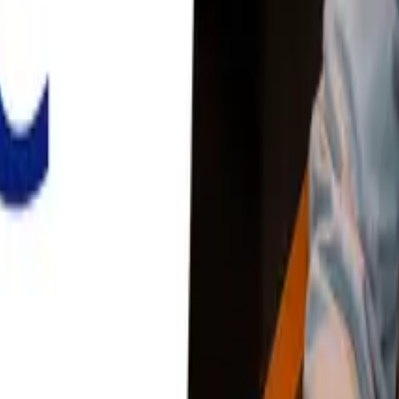
ies
化が変えた現実。
物産、KDDI、FUJIFILM、パソナ——業種を問わず、AI化が成果