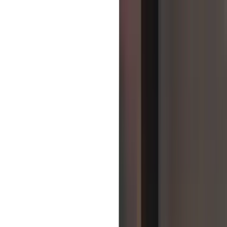
製品・機能 ▾
ソリューション ▾
導入事例
パートナー
会社概要
リソース
話を聞く
ホーム
>
導入事例
>
株式会社ラック