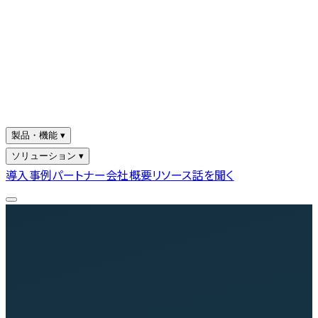
製品・機能 ▾
ソリューション ▾
導入事例
パートナー
会社概要
リソース
話を聞く