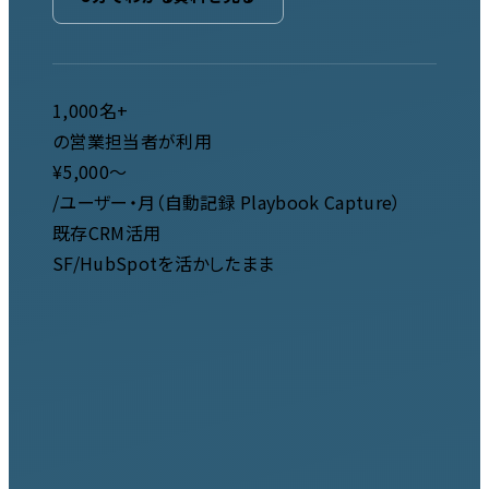
1,000名+
の営業担当者が利用
¥5,000〜
/ユーザー・月（自動記録 Playbook Capture）
既存CRM活用
SF/HubSpotを活かしたまま