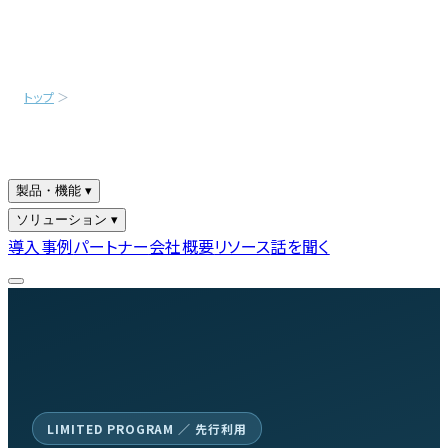
トップ
＞
先行プログラム
製品・機能 ▾
ソリューション ▾
導入事例
パートナー
会社概要
リソース
話を聞く
LIMITED PROGRAM ／ 先行利用