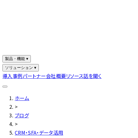
製品・機能 ▾
ソリューション ▾
導入事例
パートナー
会社概要
リソース
話を聞く
ホーム
>
ブログ
>
CRM・SFA・データ活用