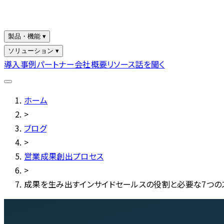
製品・機能 ▾
ソリューション ▾
導入事例
パートナー
会社概要
リソース
話を聞く
ホーム
>
ブログ
>
営業成果創出プロセス
>
成果を生み出すインサイドセールスの役割と必要な7つの