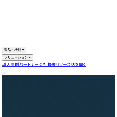
製品・機能 ▾
ソリューション ▾
導入事例
パートナー
会社概要
リソース
話を聞く