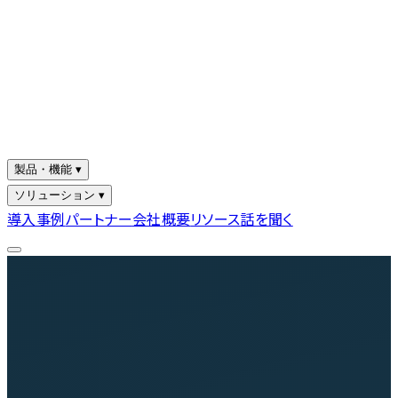
製品・機能 ▾
ソリューション ▾
導入事例
パートナー
会社概要
リソース
話を聞く