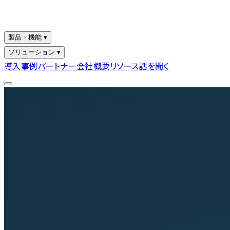
製品・機能 ▾
ソリューション ▾
導入事例
パートナー
会社概要
リソース
話を聞く