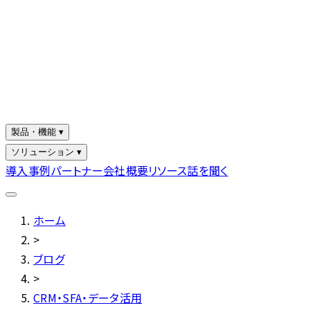
製品・機能 ▾
ソリューション ▾
導入事例
パートナー
会社概要
リソース
話を聞く
ホーム
>
ブログ
>
CRM・SFA・データ活用