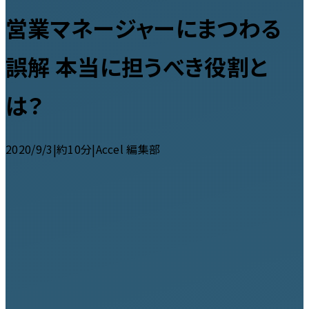
営業マネージャーにまつわる
誤解 本当に担うべき役割と
は？
2020/9/3
|
約10分
|
Accel 編集部