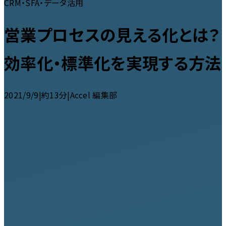
CRM・SFA・データ活用
営業プロセスの見える化とは？
効率化・標準化を実現する方法
2021/9/9
|
約13分
|
Accel 編集部