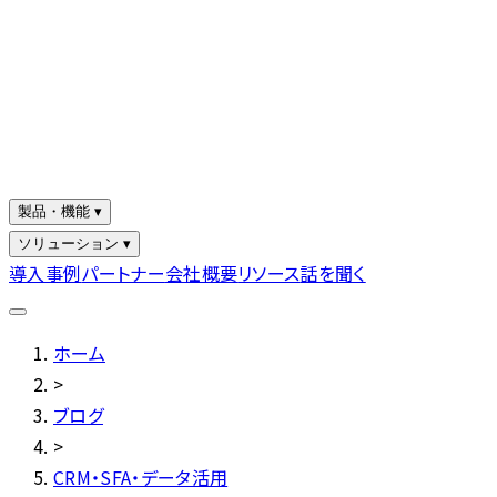
製品・機能 ▾
ソリューション ▾
導入事例
パートナー
会社概要
リソース
話を聞く
ホーム
>
ブログ
>
CRM・SFA・データ活用