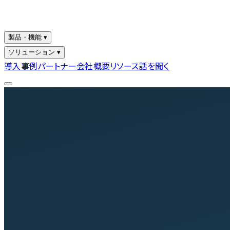
製品・機能 ▾
ソリューション ▾
導入事例
パートナー
会社概要
リソース
話を聞く