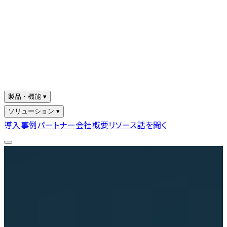
製品・機能 ▾
ソリューション ▾
導入事例
パートナー
会社概要
リソース
話を聞く