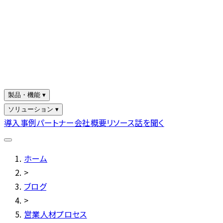
製品・機能 ▾
ソリューション ▾
導入事例
パートナー
会社概要
リソース
話を聞く
ホーム
>
ブログ
>
営業人材プロセス