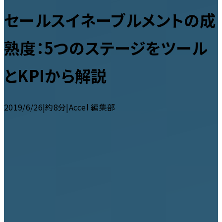
セールスイネーブルメントの成
熟度：5つのステージをツール
とKPIから解説
2019/6/26
|
約8分
|
Accel 編集部