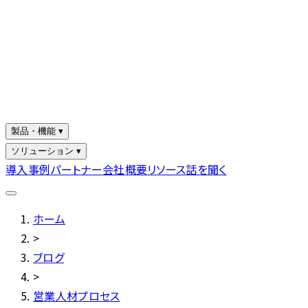
製品・機能 ▾
ソリューション ▾
導入事例
パートナー
会社概要
リソース
話を聞く
ホーム
>
ブログ
>
営業人材プロセス