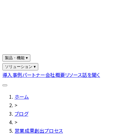
製品・機能 ▾
ソリューション ▾
導入事例
パートナー
会社概要
リソース
話を聞く
ホーム
>
ブログ
>
営業成果創出プロセス