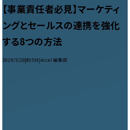
【事業責任者必見】マーケティ
ングとセールスの連携を強化
する8つの方法
2019/5/28
|
約5分
|
Accel 編集部