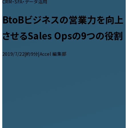
CRM・SFA・データ活用
BtoBビジネスの営業力を向上
させるSales Opsの9つの役割
2019/7/22
|
約9分
|
Accel 編集部