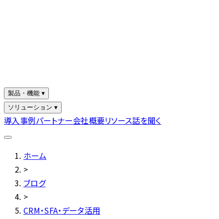
製品・機能 ▾
ソリューション ▾
導入事例
パートナー
会社概要
リソース
話を聞く
ホーム
>
ブログ
>
CRM・SFA・データ活用