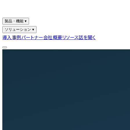
製品・機能 ▾
ソリューション ▾
導入事例
パートナー
会社概要
リソース
話を聞く