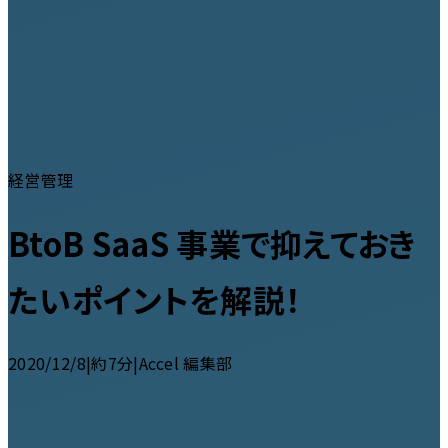
経営管理
BtoB SaaS 事業で抑えておき
たいポイントを解説！
2020/12/8
|
約7分
|
Accel 編集部