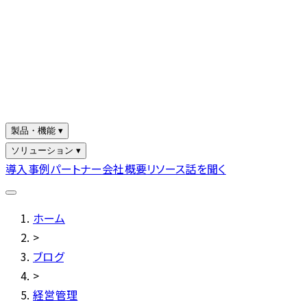
製品・機能 ▾
ソリューション ▾
導入事例
パートナー
会社概要
リソース
話を聞く
ホーム
>
ブログ
>
経営管理