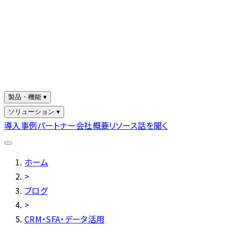
製品・機能 ▾
ソリューション ▾
導入事例
パートナー
会社概要
リソース
話を聞く
ホーム
>
ブログ
>
CRM・SFA・データ活用