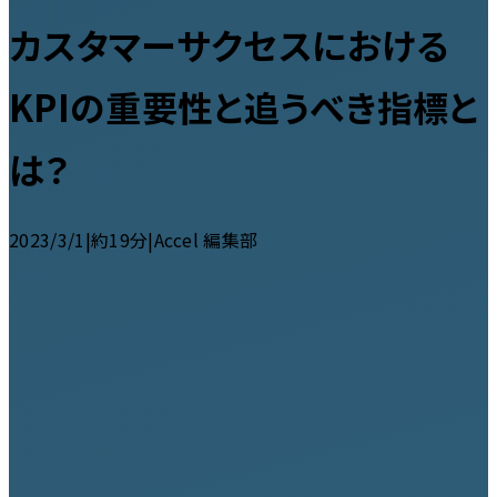
カスタマーサクセスにおける
KPIの重要性と追うべき指標と
は？
2023/3/1
|
約19分
|
Accel 編集部