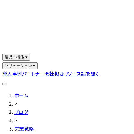
製品・機能 ▾
ソリューション ▾
導入事例
パートナー
会社概要
リソース
話を聞く
ホーム
>
ブログ
>
営業戦略