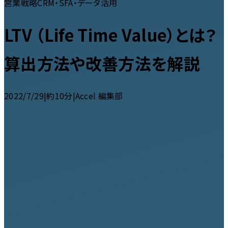
営業戦略
CRM・SFA・データ活用
LTV （Life Time Value）とは？
算出方法や改善方法を解説
2022/7/29
|
約10分
|
Accel 編集部