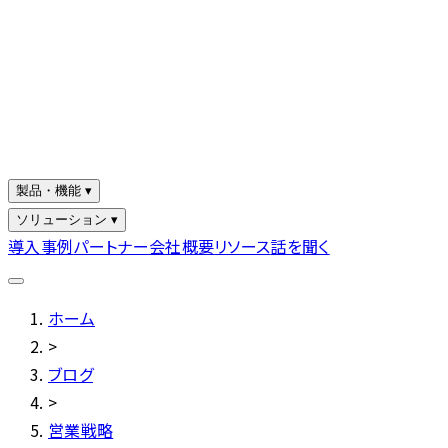
製品・機能 ▾
ソリューション ▾
導入事例
パートナー
会社概要
リソース
話を聞く
ホーム
>
ブログ
>
営業戦略