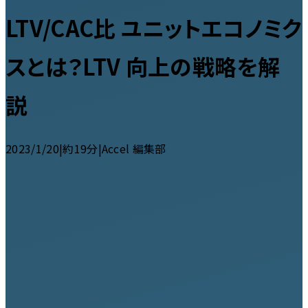
LTV/CAC比 ユニットエコノミク
スとは？LTV 向上の戦略を解
説
2023/1/20
|
約19分
|
Accel 編集部