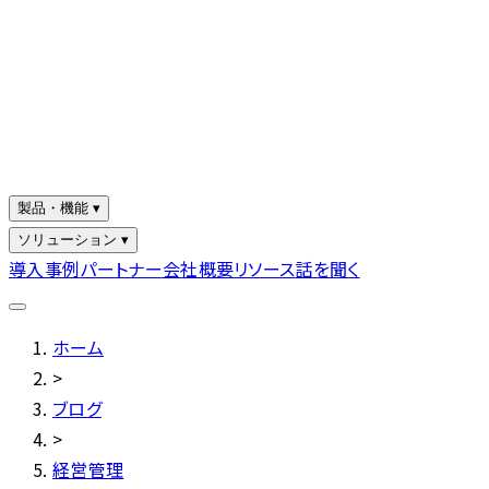
製品・機能 ▾
ソリューション ▾
導入事例
パートナー
会社概要
リソース
話を聞く
ホーム
>
ブログ
>
経営管理