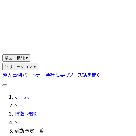
製品・機能 ▾
ソリューション ▾
導入事例
パートナー
会社概要
リソース
話を聞く
ホーム
>
特徴・機能
>
活動予定一覧