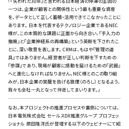
「『失われた30年』と言われる日本経済の停滞の主因の
一つは、企業が顧客との関係性という最も重要な資産
を、データとして正しく蓄積・活用できてこなかったことに
あります。 日本を代表するテクノロジー企業であるNEC
様が、この本質的な課題に正面から向き合い、『手入力の
撤廃』と『企業神経系の再構築』という英断を下されたこ
とに、深い敬意を表します。 CRMは、もはや『管理の道
具』ではありません。経営者が正しい判断を下すための
『参謀』であり、現場が顧客に感動を届けるための『武器』
へと進化しなければなりません。NEC様とのこの取り組
みが、日本企業の覚醒を告げる狼煙（のろし）となるよう、
我々も全社一丸となって伴走してまいります。」
なお、本プロジェクトの推進プロセスや裏側については、
日本電気株式会社 セールスDX推進グループ プロフェッ
ショナル 原田隆洋氏が登壇する以下のウェビナーにて紹