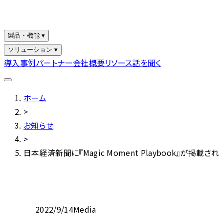
製品・機能 ▾
ソリューション ▾
導入事例
パートナー
会社概要
リソース
話を聞く
ホーム
>
お知らせ
>
日本経済新聞に『Magic Moment Playbook』が掲載さ
2022/9/14
Media