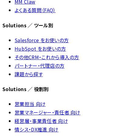
MM Claw
よくある質問（FAQ）
Solutions ／ ツール別
Salesforce をお使いの方
HubSpot をお使いの方
その他CRM・これから導入の方
パートナー・代理店の方
課題から探す
Solutions ／ 役割別
営業担当 向け
営業マネージャー・責任者 向け
経営層・事業責任者 向け
情シス・DX推進 向け