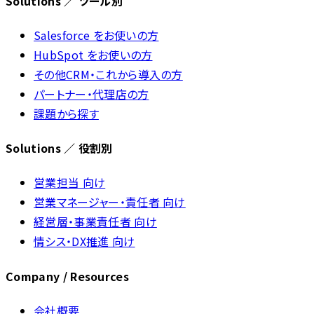
Solutions ／ ツール別
Salesforce をお使いの方
HubSpot をお使いの方
その他CRM・これから導入の方
パートナー・代理店の方
課題から探す
Solutions ／ 役割別
営業担当 向け
営業マネージャー・責任者 向け
経営層・事業責任者 向け
情シス・DX推進 向け
Company / Resources
会社概要