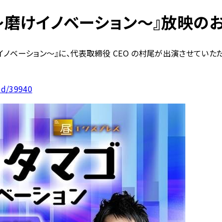
ゴ〜磨けイノベーション〜』放映の
〜磨けイノベーション〜』に、代表取締役 CEO の村尾が出演させて
od/39940