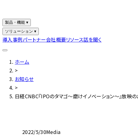
製品・機能 ▾
ソリューション ▾
導入事例
パートナー
会社概要
リソース
話を聞く
ホーム
>
お知らせ
>
日経CNBC『IPOのタマゴ〜磨けイノベーション〜』放映
2022/5/30
Media