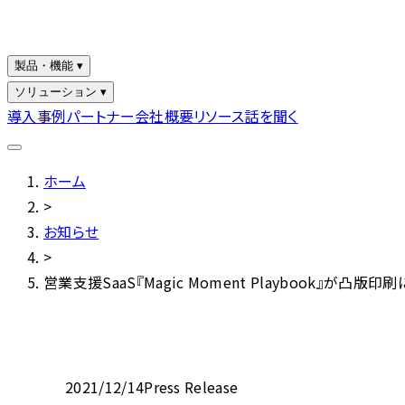
製品・機能 ▾
ソリューション ▾
導入事例
パートナー
会社概要
リソース
話を聞く
ホーム
>
お知らせ
>
営業支援SaaS『Magic Moment Playbook
2021/12/14
Press Release