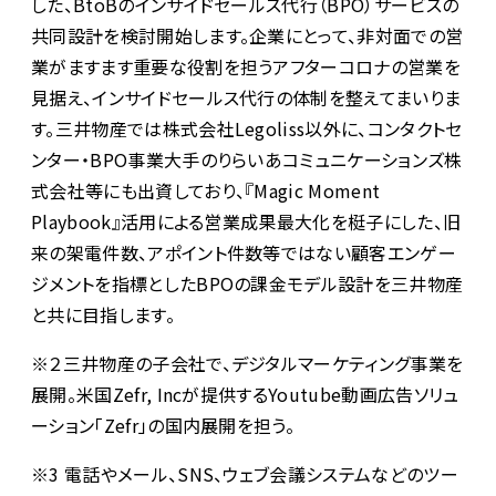
した、BtoBのインサイドセールス代行（BPO）サービスの
共同設計を検討開始します。企業にとって、非対面での営
業がますます重要な役割を担うアフターコロナの営業を
見据え、インサイドセールス代行の体制を整えてまいりま
す。三井物産では株式会社Legoliss以外に、コンタクトセ
ンター・BPO事業大手のりらいあコミュニケーションズ株
式会社等にも出資しており、『Magic Moment
Playbook』活用による営業成果最大化を梃子にした、旧
来の架電件数、アポイント件数等ではない顧客エンゲー
ジメントを指標としたBPOの課金モデル設計を三井物産
と共に目指します。
※２三井物産の子会社で、デジタルマーケティング事業を
展開。米国Zefr, Incが提供するYoutube動画広告ソリュ
ーション「Zefr」の国内展開を担う。
※3 電話やメール、SNS、ウェブ会議システムなどのツー