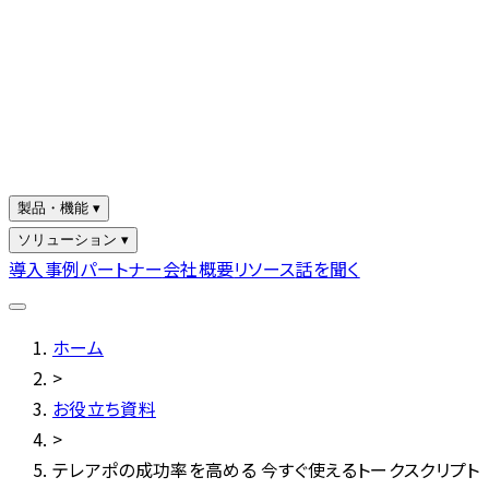
製品・機能 ▾
ソリューション ▾
導入事例
パートナー
会社概要
リソース
話を聞く
ホーム
>
お役立ち資料
>
テレアポの成功率を高める 今すぐ使えるトークスクリプト