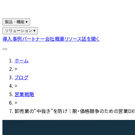
製品・機能 ▾
ソリューション ▾
導入事例
パートナー
会社概要
リソース
話を聞く
ホーム
>
ブログ
>
営業戦略
>
卸売業の“中抜き”を防げ｜脱・価格競争のための営業DX