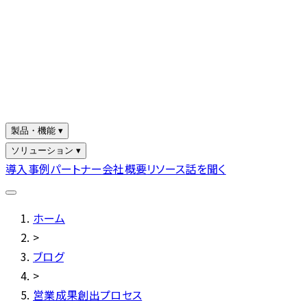
製品・機能 ▾
ソリューション ▾
導入事例
パートナー
会社概要
リソース
話を聞く
ホーム
>
ブログ
>
営業成果創出プロセス