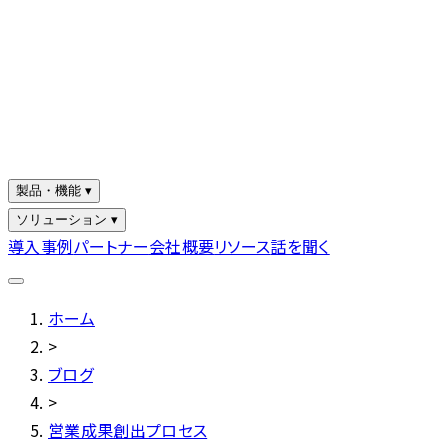
製品・機能 ▾
ソリューション ▾
導入事例
パートナー
会社概要
リソース
話を聞く
ホーム
>
ブログ
>
営業成果創出プロセス