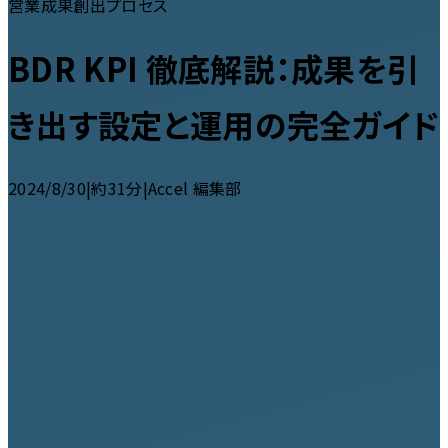
営業成果創出プロセス
BDR KPI 徹底解説：成果を引
き出す設定と運用の完全ガイド
2024/8/30
|
約31分
|
Accel 編集部