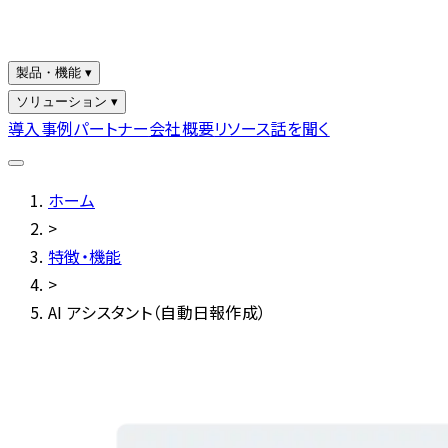
製品・機能 ▾
ソリューション ▾
導入事例
パートナー
会社概要
リソース
話を聞く
ホーム
>
特徴・機能
>
AI アシスタント（自動日報作成）