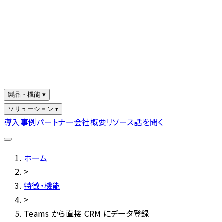
製品・機能 ▾
ソリューション ▾
導入事例
パートナー
会社概要
リソース
話を聞く
ホーム
>
特徴・機能
>
Teams から直接 CRM にデータ登録