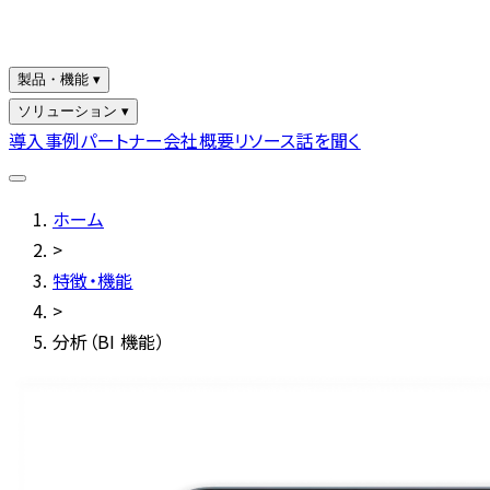
製品・機能 ▾
ソリューション ▾
導入事例
パートナー
会社概要
リソース
話を聞く
ホーム
>
特徴・機能
>
分析（BI 機能）