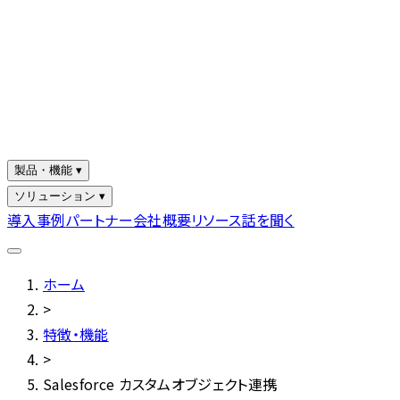
製品・機能 ▾
ソリューション ▾
導入事例
パートナー
会社概要
リソース
話を聞く
ホーム
>
特徴・機能
>
Salesforce カスタムオブジェクト連携