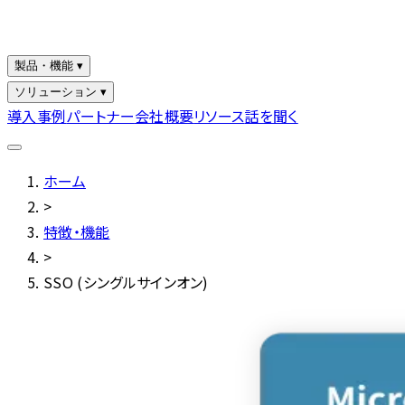
製品・機能 ▾
ソリューション ▾
導入事例
パートナー
会社概要
リソース
話を聞く
ホーム
>
特徴・機能
>
SSO (シングルサインオン)