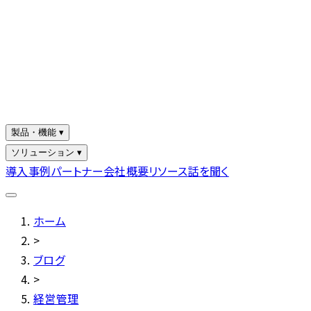
製品・機能 ▾
ソリューション ▾
導入事例
パートナー
会社概要
リソース
話を聞く
ホーム
>
ブログ
>
経営管理