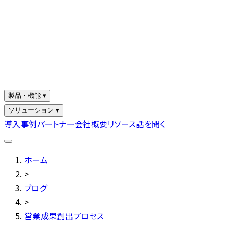
製品・機能 ▾
ソリューション ▾
導入事例
パートナー
会社概要
リソース
話を聞く
ホーム
>
ブログ
>
営業成果創出プロセス