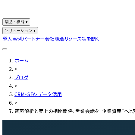
製品・機能 ▾
ソリューション ▾
導入事例
パートナー
会社概要
リソース
話を聞く
ホーム
>
ブログ
>
CRM・SFA・データ活用
>
音声解析と売上の相関関係：営業会話を“企業資産”へと