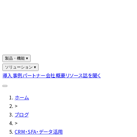
製品・機能 ▾
ソリューション ▾
導入事例
パートナー
会社概要
リソース
話を聞く
ホーム
>
ブログ
>
CRM・SFA・データ活用