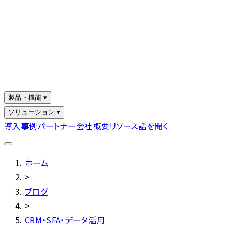
製品・機能 ▾
ソリューション ▾
導入事例
パートナー
会社概要
リソース
話を聞く
ホーム
>
ブログ
>
CRM・SFA・データ活用