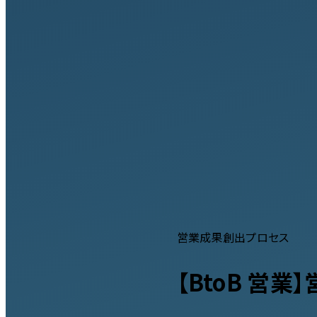
営業成果創出プロセス
【BtoB 営