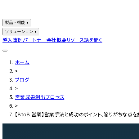
製品・機能 ▾
ソリューション ▾
導入事例
パートナー
会社概要
リソース
話を聞く
ホーム
>
ブログ
>
営業成果創出プロセス
>
【BtoB 営業】営業手法と成功のポイント、陥りがちな点を